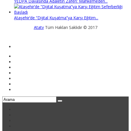
YEDPA Davasında Adaletin Zaferi: Mahkemeden...
Ataşehir’de “Dijital Kuşatma”ya Karşı Eğitim...
Atatv
Tüm Hakları Saklıdır © 2017