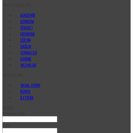
KATEGORİLER
ATAŞEHİR
GÜNDEM
SİYASET
EKONOMİ
EĞİTİM
SAĞLIK
TEKNOLOJİ
GURME
YAZARLAR
SAYFALAR
YASAL UYARI
KÜNYE
İLETIŞIM
GİRİŞ
Kullanıcı Adı
Şifre