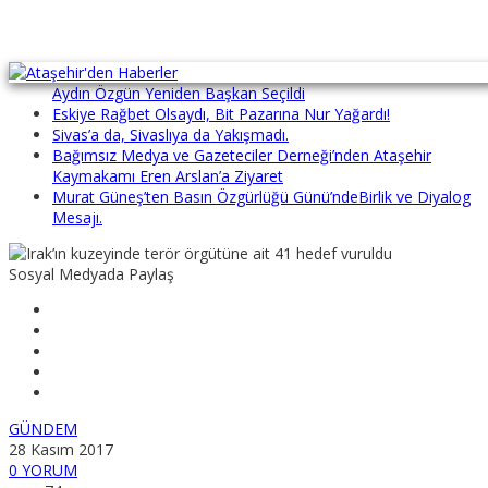
Bağımsız Medya Gazeteciler Derneği’nde Güven Tazelendi:
Aydın Özgün Yeniden Başkan Seçildi
Eskiye Rağbet Olsaydı, Bit Pazarına Nur Yağardı!
Sivas’a da, Sivaslıya da Yakışmadı.
Bağımsız Medya ve Gazeteciler Derneği’nden Ataşehir
Kaymakamı Eren Arslan’a Ziyaret
Murat Güneş’ten Basın Özgürlüğü Günü’ndeBirlik ve Diyalog
Mesajı.
Sosyal Medyada Paylaş
GÜNDEM
28 Kasım 2017
0 YORUM