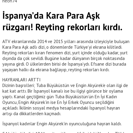
neon74
İspanya’da Kara Para Aşk
rüzgarı! Reyting rekorları kırdı.
ATV ekranlarında 2014 ve 2015 yılları arasında izleyiciyle buluşan
Kara Para Aşk adlı dizi, o dönemlerde Türkiye’yi ekrana kilitledi.
Reyting rekorları kıran fenomen dizi, yurt içinde olduğu kadar, yurt
dışında da çok sevildi. Bugüne kadar dünyanın birçok noktasında
yayına girdi. O ülkelerden birisi de İspanya’ydı. Efsane dizi burada
yaşayan halkı da ekrana bağlayıp, reyting rekorları kırdı.
HAYRANLARI ARTTI
Dizinin başrolleri; Tuba Büyüküstün ve Engin Akyürek’e olan ilgi de
kat kat arttı. Bir İspanyol kanalı ise bu ilgiyi görünce bir oylama
yaptı. Kanal geçtiğimiz gün Tuba Büyüküstün’ün En İyi Kadın
Oyuncu, Engin Akyürek’in ise En İyi Erkek Oyuncu seçildiğini
açıkladı. İkilinin sosyal medya hesaplarındaki İspanyol hayran
artışı da dikkatlerden kaçmadı.
İspanyol kadınlar Engin Akyürek’in oyunculuğuna hayran kaldı.