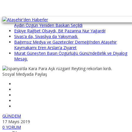
Bağımsız Medya Gazeteciler Derneği’nde Güven Tazelendi:
Aydın Özgün Yeniden Başkan Seçildi
Eskiye Rağbet Olsaydı, Bit Pazarına Nur Yağardı!
Sivas’a da, Sivaslıya da Yakışmadı.
Bağımsız Medya ve Gazeteciler Derneği’nden Ataşehir
Kaymakamı Eren Arslan’a Ziyaret
Murat Güneş’ten Basın Özgürlüğü Günü’ndeBirlik ve Diyalog
Mesajı.
Sosyal Medyada Paylaş
GÜNDEM
17 Mayıs 2019
0 YORUM