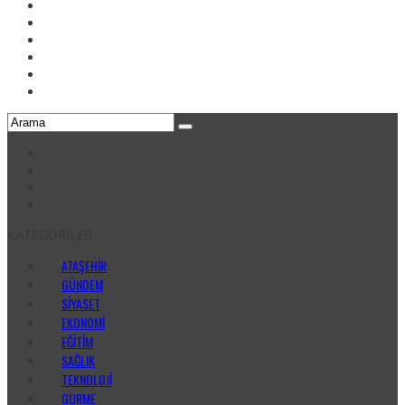
KATEGORİLER
ATAŞEHİR
GÜNDEM
SİYASET
EKONOMİ
EĞİTİM
SAĞLIK
TEKNOLOJİ
GURME