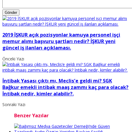
2019 İŞKUR açık pozisyonlar kamuya personel işçi
memur alımı başvuru şartları nedir? İŞKUR yeni
güncel iş ilanları açıklaması.
Önceki Yazı
İntibak Yasası çıktı mı, Meclis’e geldi mi? SGK
Bağkur emekli intibak maaş zammı kaç para olacak?
İntibak nedir, kimler alabilir?.
Sonraki Yazı
Benzer Yazılar