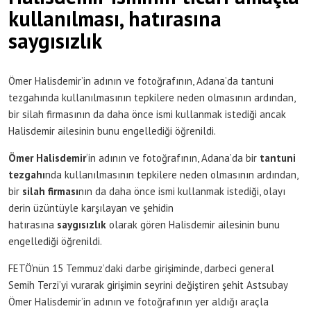
kullanılması, hatırasına
saygısızlık
Ömer Halisdemir’in adının ve fotoğrafının, Adana’da tantuni
tezgahında kullanılmasının tepkilere neden olmasının ardından,
bir silah firmasının da daha önce ismi kullanmak istediği ancak
Halisdemir ailesinin bunu engellediği öğrenildi.
Ömer Halisdemir
‘in adının ve fotoğrafının, Adana’da bir
tantuni
tezgahı
nda kullanılmasının tepkilere neden olmasının ardından,
bir
silah firmas
ı
nın da daha önce ismi kullanmak istediği, olayı
derin üzüntüyle karşılayan ve şehidin
hatırasına
saygısızlık
olarak gören Halisdemir ailesinin bunu
engellediği öğrenildi.
FETÖ’nün 15 Temmuz’daki darbe girişiminde, darbeci general
Semih Terzi’yi vurarak girişimin seyrini değiştiren şehit Astsubay
Ömer Halisdemir’in adının ve fotoğrafının yer aldığı araçla