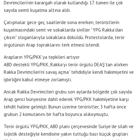
Devrimcileri’nin karargah olarak kullandığı 17. tümen ile çok
sayıda semti kuşatma altına aldı.
Çatışmalar gece geç saatlerde sona ererken, teröristlerin
kuşatmasındaki semt ve sokaklarda siviller “YPG Rakka’dan
çıksın” sloganlarıyla sokaklara döküldü. Protestolarda, terör
örgütünün Arap topraklarını terk etmesi istendi.
Arapların YPG/PKK’ya tepkileri artıyor
ABD destekli YPG/PKK, Rakka’yı terör örgütü DEAŞ’tan alırken
Rakka Devrimcileri’ni savaş açma” tehdidiyle kendi hakimiyetini ve
işbirliğini kabul etmeye zorlamıştı.
Ancak Rakka Devrimcileri grubu son aylarda bölgede çok sayıda
Arap genci bünyesine dahil ederek YPG/PKK hakimiyetine karşı
tehdit haline gelmişti. Bunun üzerine teröristler, 3 hafta önce
grubun 2 komutanını bir hafta boyunca alıkoymuştu.
Terör örgütü YPG/PKK, ABD planı çerçevesinde Suriye’de silah ve
lojistik desteğiyle kendisine yakın tuttuğu bazı küçük grupları