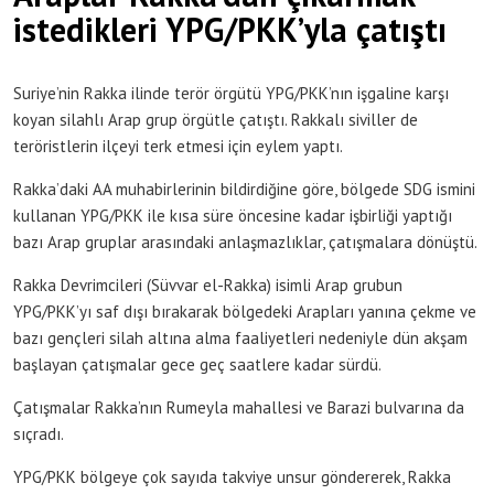
istedikleri YPG/PKK’yla çatıştı
Suriye’nin Rakka ilinde terör örgütü YPG/PKK’nın işgaline karşı
koyan silahlı Arap grup örgütle çatıştı. Rakkalı siviller de
teröristlerin ilçeyi terk etmesi için eylem yaptı.
Rakka’daki AA muhabirlerinin bildirdiğine göre, bölgede SDG ismini
kullanan YPG/PKK ile kısa süre öncesine kadar işbirliği yaptığı
bazı Arap gruplar arasındaki anlaşmazlıklar, çatışmalara dönüştü.
Rakka Devrimcileri (Süvvar el-Rakka) isimli Arap grubun
YPG/PKK’yı saf dışı bırakarak bölgedeki Arapları yanına çekme ve
bazı gençleri silah altına alma faaliyetleri nedeniyle dün akşam
başlayan çatışmalar gece geç saatlere kadar sürdü.
Çatışmalar Rakka’nın Rumeyla mahallesi ve Barazi bulvarına da
sıçradı.
YPG/PKK bölgeye çok sayıda takviye unsur göndererek, Rakka