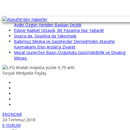
Bağımsız Medya Gazeteciler Derneği’nde Güven Tazelendi:
Aydın Özgün Yeniden Başkan Seçildi
Eskiye Rağbet Olsaydı, Bit Pazarına Nur Yağardı!
Sivas’a da, Sivaslıya da Yakışmadı.
Bağımsız Medya ve Gazeteciler Derneği’nden Ataşehir
Kaymakamı Eren Arslan’a Ziyaret
Murat Güneş’ten Basın Özgürlüğü Günü’ndeBirlik ve Diyalog
Mesajı.
Sosyal Medyada Paylaş
EKONOMİ
24 Temmuz 2018
0 YORUM