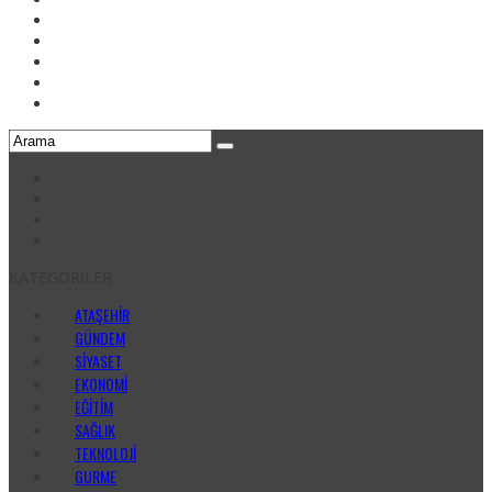
KATEGORİLER
ATAŞEHİR
GÜNDEM
SİYASET
EKONOMİ
EĞİTİM
SAĞLIK
TEKNOLOJİ
GURME