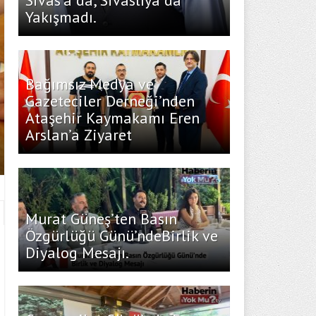
Sivas’a da, Sivaslıya da
Yakışmadı.
Bağımsız Medya ve
Gazeteciler Derneği’nden
Ataşehir Kaymakamı Eren
Arslan’a Ziyaret
Murat Güneş’ten Basın
Özgürlüğü Günü’ndeBirlik ve
Diyalog Mesajı.