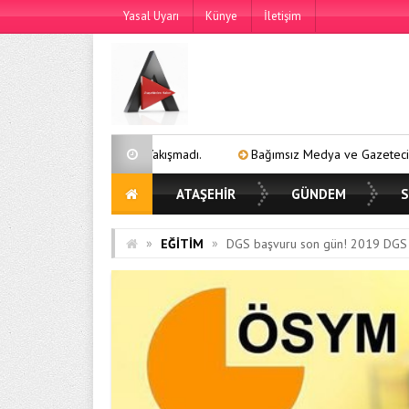
Yasal Uyarı
Künye
İletişim
a da Yakışmadı.
Bağımsız Medya ve Gazeteciler Derneği’nden Ataşe
ATAŞEHİR
GÜNDEM
S
»
»
EĞİTİM
DGS başvuru son gün! 2019 DGS b