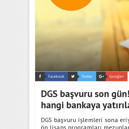
Facebook
Twitter
Google+
DGS başvuru son gün!
hangi bankaya yatırı
DGS başvuru işlemleri sona eri
ön lisans programları mezunlar