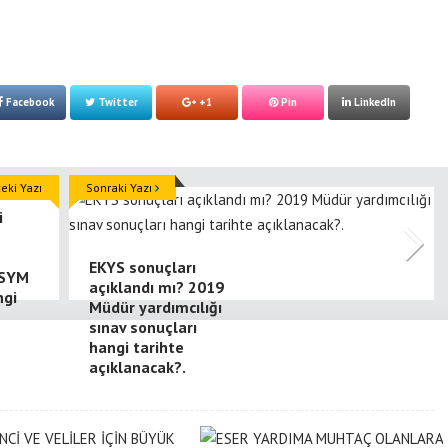
Facebook
Twitter
+1
Pin
LinkedIn
ki Yazı
Sonraki Yazı
i
EKYS sonuçları
ÖSYM
açıklandı mı? 2019
ngi
Müdür yardımcılığı
sınav sonuçları
hangi tarihte
açıklanacak?.