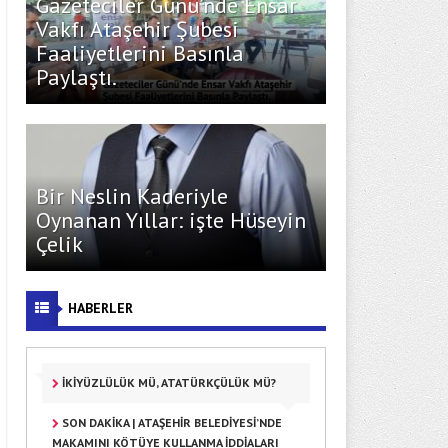
Gazeteciler Günü’nde Ensar
Vakfı Ataşehir Şubesi
Faaliyetlerini Basınla
Paylaştı.
Bir Neslin Kaderiyle
Oynanan Yıllar: işte Hüseyin
Çelik
HABERLER
İKİYÜZLÜLÜK MÜ, ATATÜRKÇÜLÜK MÜ?
SON DAKİKA | ATAŞEHİR BELEDİYESİ’NDE
MAKAMINI KÖTÜYE KULLANMA İDDİALARI