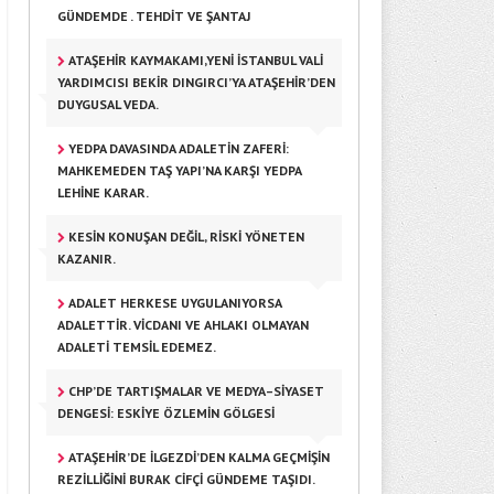
GÜNDEMDE . TEHDİT VE ŞANTAJ
ATAŞEHIR KAYMAKAMI,YENI ISTANBUL VALI
YARDIMCISI BEKIR DINGIRCI’YA ATAŞEHIR’DEN
DUYGUSAL VEDA.
YEDPA DAVASINDA ADALETIN ZAFERI:
MAHKEMEDEN TAŞ YAPI’NA KARŞI YEDPA
LEHINE KARAR.
KESIN KONUŞAN DEĞIL, RISKI YÖNETEN
KAZANIR.
ADALET HERKESE UYGULANIYORSA
ADALETTIR. VICDANI VE AHLAKI OLMAYAN
ADALETI TEMSIL EDEMEZ.
CHP’DE TARTIŞMALAR VE MEDYA–SİYASET
DENGESİ: ESKİYE ÖZLEMİN GÖLGESİ
ATAŞEHIR’DE İLGEZDI’DEN KALMA GEÇMIŞIN
REZILLIĞINI BURAK CIFÇI GÜNDEME TAŞIDI.