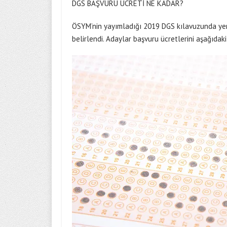
DGS BAŞVURU ÜCRETİ NE KADAR?
ÖSYM’nin yayımladığı 2019 DGS kılavuzunda yer 
belirlendi. Adaylar başvuru ücretlerini aşağıdak