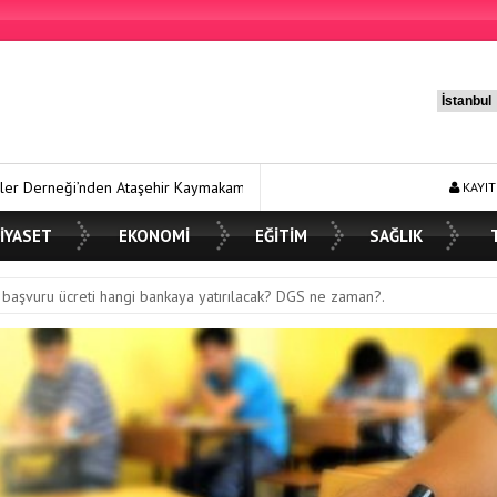
hir Kaymakamı Eren Arslan’a Ziyaret
Murat Güneş’ten Basın Özgürl
KAYIT
İYASET
EKONOMİ
EĞİTİM
SAĞLIK
aşvuru ücreti hangi bankaya yatırılacak? DGS ne zaman?.