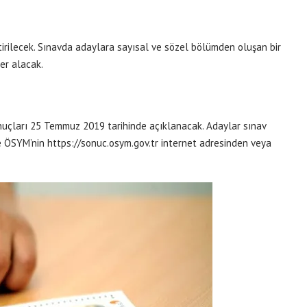
irilecek. Sınavda adaylara sayısal ve sözel bölümden oluşan bir
er alacak.
nuçları 25 Temmuz 2019 tarihinde açıklanacak. Adaylar sınav
 ile ÖSYM’nin https://sonuc.osym.gov.tr internet adresinden veya