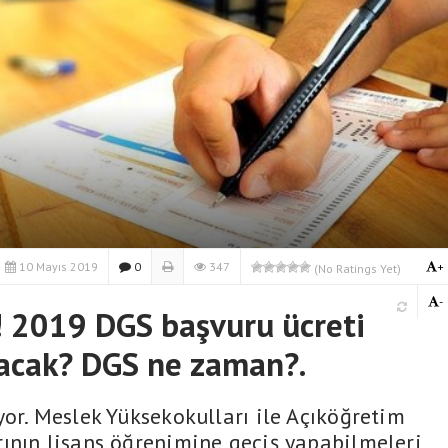
10 Mayıs 2019
0
347
+
(No Ratings Yet)
-
 2019 DGS başvuru ücreti
lacak? DGS ne zaman?.
yor. Meslek Yüksekokulları ile Açıköğretim
ının lisans öğrenimine geçiş yapabilmeleri